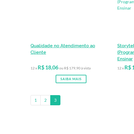
Qualidade no Atendimento ao
Storyte
Cliente
(Progra
Ensinar
R$ 18,06
R$ 
12 x
ou R$ 179,90 à vista
12 x
SAIBA MAIS
1
2
3