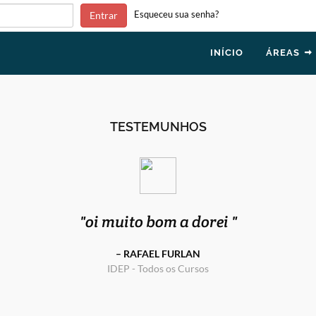
Esqueceu sua senha?
Entrar
INÍCIO
ÁREAS
TESTEMUNHOS
oi muito bom a dorei
RAFAEL FURLAN
IDEP - Todos os Cursos
IDEP - Todos os Cursos
SELS - Todos os cursos
SELS - Todos os cursos