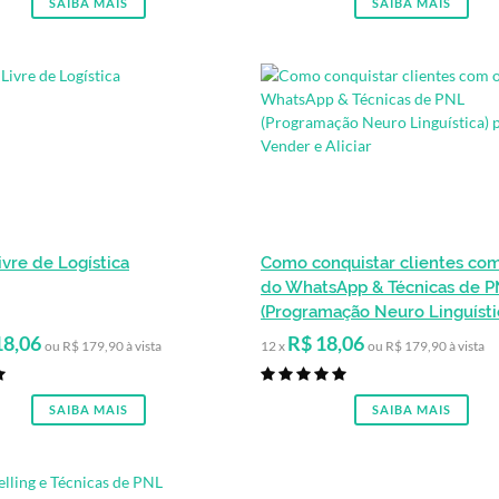
SAIBA MAIS
SAIBA MAIS
ivre de Logística
Como conquistar clientes com
do WhatsApp & Técnicas de 
(Programação Neuro Linguísti
Vender e Aliciar
18,06
R$ 18,06
ou R$ 179,90 à vista
12 x
ou R$ 179,90 à vista
SAIBA MAIS
SAIBA MAIS