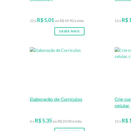
R$ 5,01
R$ 
12 x
ou R$ 49,90 à vista
12 x
SAIBA MAIS
Elaboração de Curriculos
Crie cu
celular,
R$ 5,35
R$ 
6 x
ou R$ 29,00 à vista
12 x