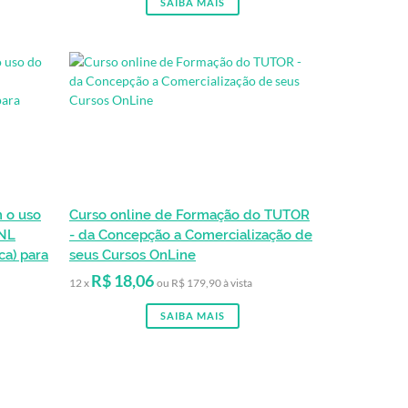
SAIBA MAIS
 o uso
Curso online de Formação do TUTOR
PNL
- da Concepção a Comercialização de
ca) para
seus Cursos OnLine
R$ 18,06
12 x
ou R$ 179,90 à vista
SAIBA MAIS